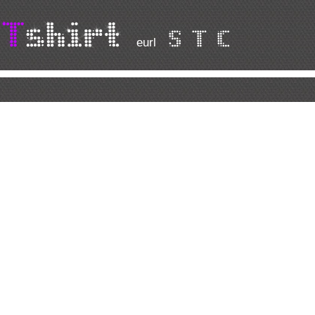
S T C
eurl
Tom and Jerry en
T-Shirt chanteuse country
C32
15.00 �
20.00 �
�
25.00 �
+ de d�tails
+ de d�tails