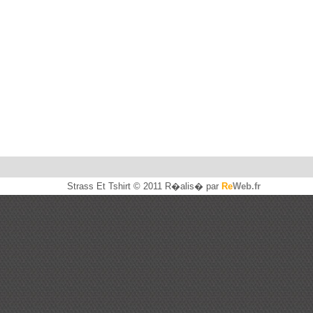
y P18
Plume F6
le mignon E14
30.00 �
28.00 �
+ de d�tails
+ de d�tails
Strass Et Tshirt © 2011 R�alis� par
Re
Web.fr